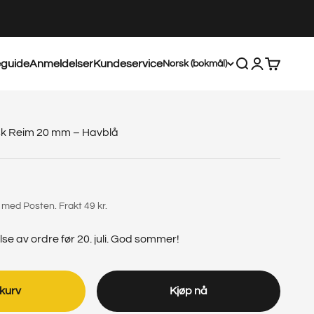
eguide
Anmeldelser
Kundeservice
Åpne søk
Åpne kontos
Åpne han
Norsk (bokmål)
sk Reim 20 mm – Havblå
 med Posten. Frakt 49 kr.
se av ordre før 20. juli. God sommer!
 kurv
Kjøp nå