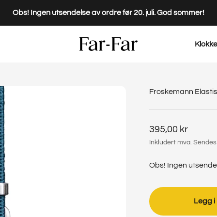
Obs! Ingen utsendelse av ordre før 20. juli. God sommer!
Far-Far
Klokk
Froskemann Elasti
Salgspris
395,00 kr
Inkludert mva. Sendes
Obs! Ingen utsendel
Legg i