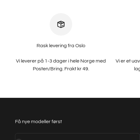
Rask levering fra Oslo
Vi leverer på 1-3 dager i hele Norge med
Vi er et u
Posten/Bring. Frakt kr 49.
la
Få nye modeller først