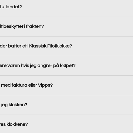
l utlandet?
t beskyttet i frakten?
er batteriet i Klassisk Pilotklokke?
ere varen hvis jeg angrer på kjøpet?
 med faktura eller Vipps?
r jeg klokken?
es klokkene?