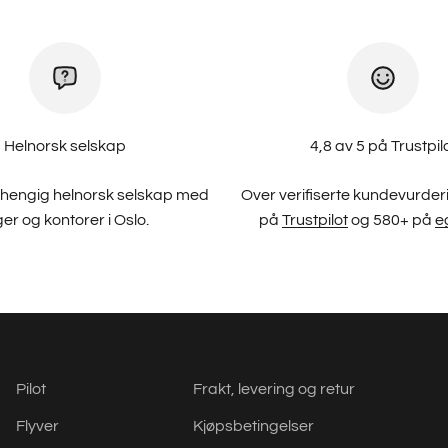
Helnorsk selskap
4,8 av 5 på Trustpil
avhengig helnorsk selskap med
Over verifiserte kundevurder
ger og kontorer i Oslo.
på
Trustpilot
og 580+ på
e
Pilot
Frakt, levering og retur
Flyver
Kjøpsbetingelser