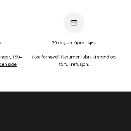
ot
30 dagers åpent kjøp
inger, 150+
Ikke fornøyd? Returner i ubrukt stand og
gen side
.
få full refusjon.