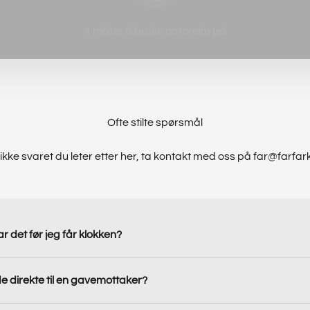
4 måter å bruke natoreim på
Ofte stilte spørsmål
ikke svaret du leter etter her, ta kontakt med oss på far@farfar
ar det før jeg får klokken?
e direkte til en gavemottaker?